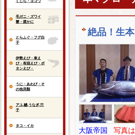
くじら・ヨコワ
毛ガニ・ズワイ
蟹・渡かに
絶品！生本
とらふぐ・フグ白
子
伊勢えび・車え
び・有頭えび・ボ
タンえび・
うに・あわび・そ
の他貝類
アユ,鱧,うなぎ,穴
子
タコ・イカ
大阪帝国
写真