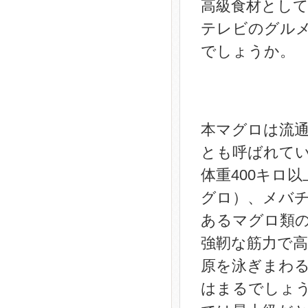
高級食材とし
テレビのグル
でしょうか。
本マグロは流
とも呼ばれてい
体重400キロ
グロ）、メバ
あるマグロ類
強靭な筋力で
原を泳ぎまわ
はまるでしょ