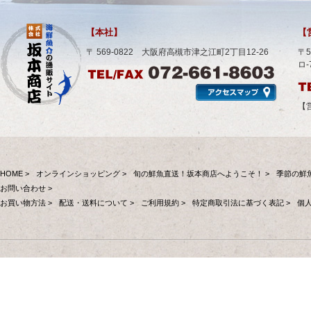
【本社】
【
〒 569-0822 大阪府高槻市津之江町2丁目12-26
〒
ロ-
【営
HOME >
オンラインショッピング >
旬の鮮魚直送！坂本商店へようこそ！ >
季節の鮮魚
お問い合わせ >
お買い物方法 >
配送・送料について >
ご利用規約 >
特定商取引法に基づく表記 >
個人