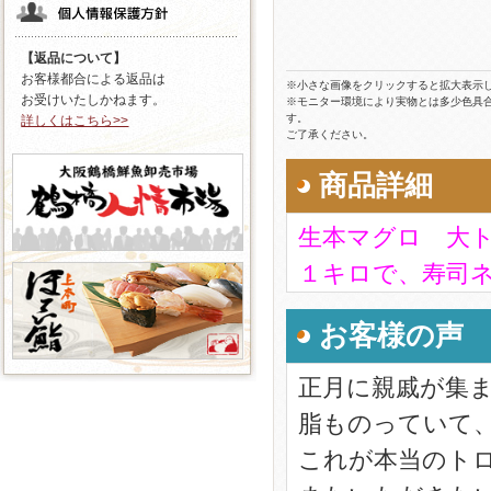
【返品について】
お客様都合による返品は
※小さな画像をクリックすると拡大表示
お受けいたしかねます。
※モニター環境により実物とは多少色具
す。
詳しくはこちら>>
ご了承ください。
商品詳細
生本マグロ 大
１キロで、寿司ネ
お客様の声
正月に親戚が集
脂ものっていて
これが本当のト