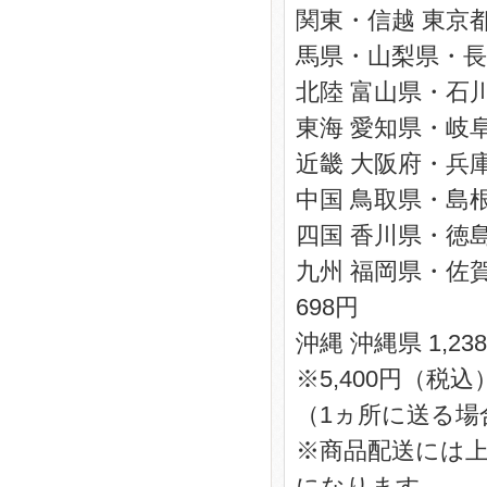
関東・信越 東京
馬県・山梨県・長
北陸 富山県・石川
東海 愛知県・岐阜
近畿 大阪府・兵
中国 鳥取県・島
四国 香川県・徳島
九州 福岡県・佐
698円
沖縄 沖縄県 1,23
※5,400円（
（1ヵ所に送る場
※商品配送には上
になります。