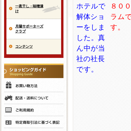
ホテルで
８０
一夜干し・味噌漬
け
解体ショ
ラム
ーをしま
す。
月陽サポーターズ
クラブ
した。真
ん中が当
コンテンツ
社の社長
です。