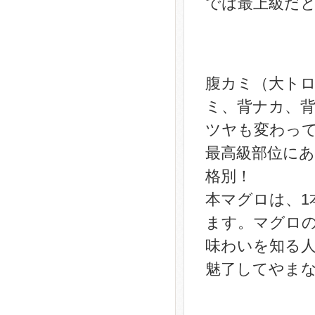
では最上級だ
腹カミ（大ト
ミ、背ナカ、
ツヤも変わっ
最高級部位に
格別！
本マグロは、1
ます。マグロ
味わいを知る
魅了してやま