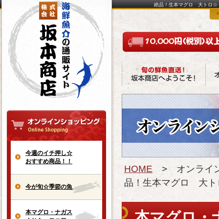
絶品！生本マグロ 大トロ☆
今週のイチ押し☆
おすすめ商品！！
HOME
> オンライ
品！生本マグロ 大ト
今が旬☆季節の魚
本マグロ・ナガス
本マグロ・